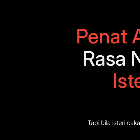
Penat A
Rasa N
Is
Tapi bila isteri ca