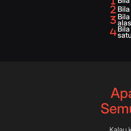
Bila
Bila
Bil
ala
Bila
sat
Apa
Semu
Kalau 