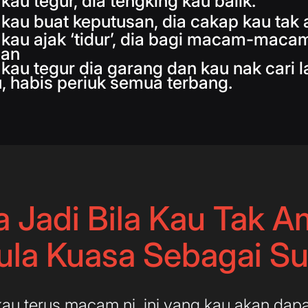
 kau tegur, dia tengking kau balik.
 kau buat keputusan, dia cakap kau tak a
a kau ajak ‘tidur’, dia bagi macam-maca
san
 kau tegur dia garang dan kau nak cari l
u, habis periuk semua terbang.
 Jadi Bila Kau Tak A
la Kuasa Sebagai S
kau terus macam ni, ini yang kau akan dapat