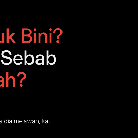
uk Bini?
e Sebab
ah?
ila dia melawan, kau