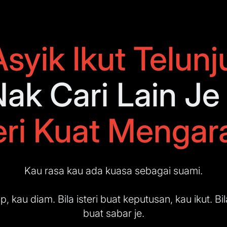
syik Ikut Telunj
ak Cari Lain J
teri Kuat Mengar
Kau rasa kau ada kuasa sebagai suami.
kap, kau diam. Bila isteri buat keputusan, kau ikut. B
buat sabar je.