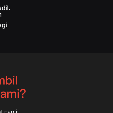
dil.
m
agi
mbil
uami?
 nanti: