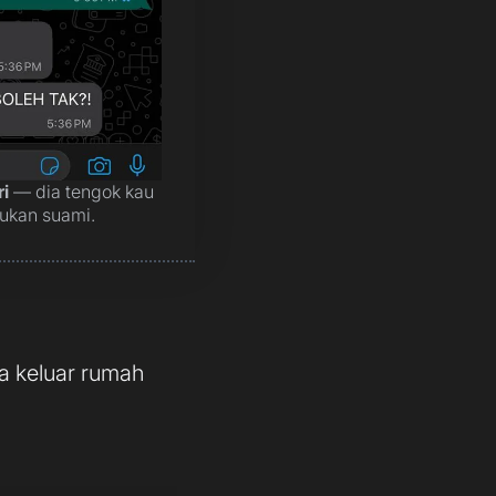
ri
— dia tengok kau
ukan suami.
ia keluar rumah